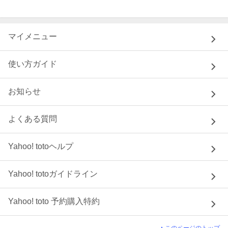
マイメニュー
使い方ガイド
お知らせ
よくある質問
Yahoo! totoヘルプ
Yahoo! totoガイドライン
Yahoo! toto 予約購入特約