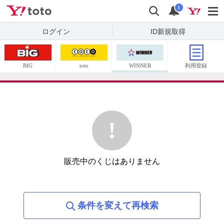
Yahoo! toto
検索
通知
i
ログイン
ID新規取得
BIG
toto
WINNER
利用登録
!
販売中のくじはありません
条件を変えて再検索